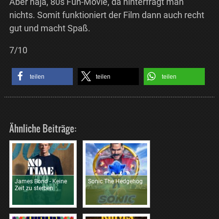
Aber naja, 80s Fun-Movie, da hinterfragt man
nichts. Somit funktioniert der Film dann auch recht
gut und macht Spaß.
7/10
teilen
teilen
teilen
Ähnliche Beiträge:
James Bond - Keine
Sonic The Hedgehog
Zeit zu sterben