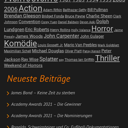
Action
2006
Bill Pullman
Adam Rifkin
Balthazar Getty
Brendan Gleeson
Charlie Sheen
Bridget Fonda
Bruce Payne
Clark
Dolph
Convention
Johnson
Corey Yuen
Daniel Baldwin
Devon Aoki
Horror
Lundgren
Eric Roberts
Henry Rollins
Holly Valance
Jaime
John Carpenter
James Woods
John Gulager
Pressly
Komödie
Mario Van Peebles
Louis Gossett Jr.
Mark Goldblatt
Michael Douglas
Peter
Maximilian Schell
Oliver Platt
Patsy Kensit
Thriller
Splatter
Jackson
Ray Wise
Thomas Ian Griffith
spy
Weekend of Horrors
Neueste Beiträge
James Bond – Keine Zeit zu sterben
Academy Awards 2021 – Die Gewinner
Academy Awards 2021 – Die Nominierungen
Ronaldo, Schweinsteiger und Co: Fußball-Dokumentationen