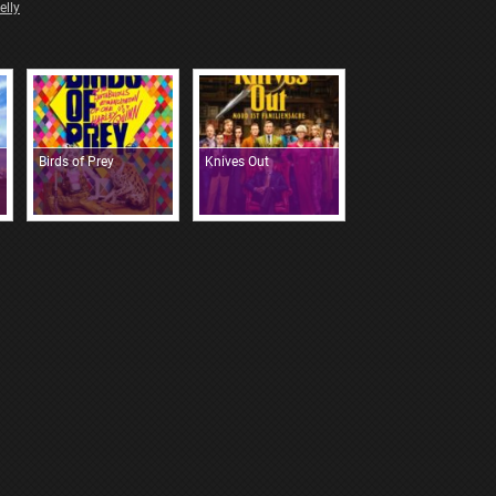
elly
Birds of Prey
Knives Out