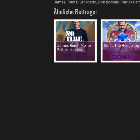
James
,
Tony DiBenedetto
,
Dick Boccelli
,
Patrick Farr
Ähnliche Beiträge:
James Bond - Keine
Sonic The Hedgehog
Zeit zu sterben