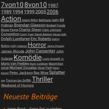
7von10
8von10
1987
2006
1989
1994
1999
2005
Action
Bill
Adam Rifkin
Balthazar Getty
Brendan Gleeson
Pullman
Bridget Fonda
Charlie Sheen
Bruce Payne
Clark Johnson
Convention
Corey Yuen
Daniel Baldwin
Devon Aoki
Dolph Lundgren
Eric Roberts
Henry
Horror
Rollins
Holly Valance
Jaime Pressly
John Carpenter
James Woods
John
Komödie
Gulager
Louis Gossett Jr.
Mario Van Peebles
Maximilian
Mark Goldblatt
Michael Douglas
Schell
Oliver Platt
Patsy
Splatter
Peter Jackson
Ray Wise
Kensit
Thriller
Thomas Ian Griffith
spy
Weekend of Horrors
Neueste Beiträge