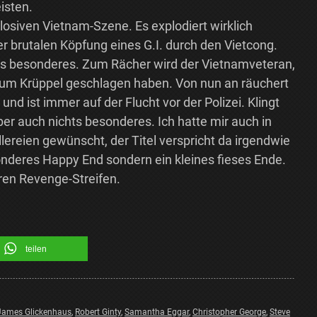
isten.
plosiven Vietnam-Szene. Es explodiert wirklich
er brutalen Köpfung eines G.I. durch den Vietcong.
ichts besonderes. Zum Rächer wird der Vietnamveteran,
zum Krüppel geschlagen haben. Von nun an räuchert
nd ist immer auf der Flucht vor der Polizei. Klingt
aber auch nichts besonderes. Ich hatte mir auch in
lereien gewünscht, der Titel verspricht da irgendwie
sonderes Happy End sondern ein kleines fieses Ende.
ren Revenge-Streifen.
teilen
James Glickenhaus
,
Robert Ginty
,
Samantha Eggar
,
Christopher George
,
Steve