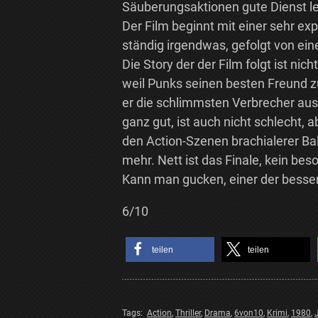
Säuberungsaktionen gute Dienst le
Der Film beginnt mit einer sehr ex
ständig irgendwas, gefolgt von ein
Die Story der der Film folgt ist n
weil Punks seinen besten Freund 
er die schlimmsten Verbrecher aus u
ganz gut, ist auch nicht schlecht, 
den Action-Szenen brachialerer Bal
mehr. Nett ist das Finale, kein be
Kann man gucken, einer der besse
6/10
teilen
teilen
Tags:
Action
,
Thriller
,
Drama
,
6von10
,
Krimi
,
1980
,