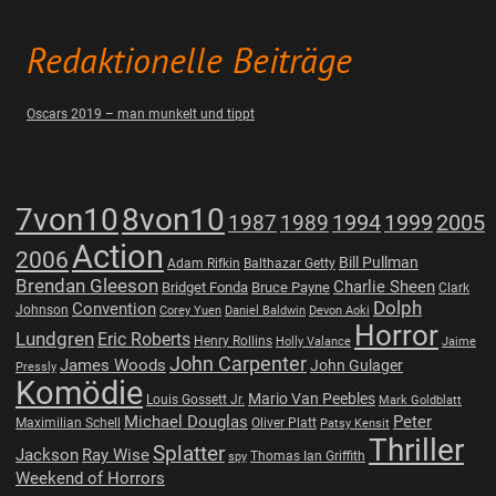
Redaktionelle Beiträge
Oscars 2019 – man munkelt und tippt
7von10
8von10
1987
1989
1994
1999
2005
Action
2006
Bill Pullman
Adam Rifkin
Balthazar Getty
Brendan Gleeson
Charlie Sheen
Bridget Fonda
Bruce Payne
Clark
Dolph
Convention
Johnson
Corey Yuen
Daniel Baldwin
Devon Aoki
Horror
Lundgren
Eric Roberts
Henry Rollins
Holly Valance
Jaime
John Carpenter
James Woods
John Gulager
Pressly
Komödie
Mario Van Peebles
Louis Gossett Jr.
Mark Goldblatt
Michael Douglas
Peter
Maximilian Schell
Oliver Platt
Patsy Kensit
Thriller
Splatter
Jackson
Ray Wise
Thomas Ian Griffith
spy
Weekend of Horrors