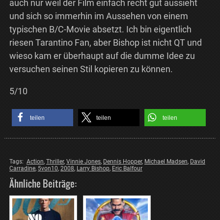
auch nur weil der Film einfach recht gut aussieht
und sich so immerhin im Aussehen von einem
typischen B/C-Movie absetzt. Ich bin eigentlich
riesen Tarantino Fan, aber Bishop ist nicht QT und
wieso kam er überhaupt auf die dumme Idee zu
versuchen seinen Stil kopieren zu können.
5/10
teilen
teilen
teilen
Tags:
Action
,
Thriller
,
Vinnie Jones
,
Dennis Hopper
,
Michael Madsen
,
David
Carradine
,
5von10
,
2008
,
Larry Bishop
,
Eric Balfour
Ähnliche Beiträge: