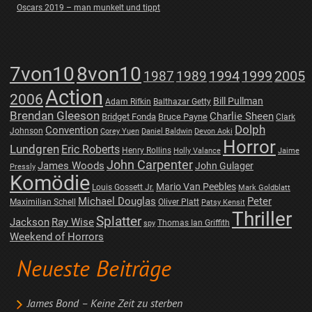
Oscars 2019 – man munkelt und tippt
7von10
8von10
1987
1989
1994
1999
2005
Action
2006
Bill Pullman
Adam Rifkin
Balthazar Getty
Brendan Gleeson
Charlie Sheen
Bridget Fonda
Bruce Payne
Clark
Dolph
Convention
Johnson
Corey Yuen
Daniel Baldwin
Devon Aoki
Horror
Lundgren
Eric Roberts
Henry Rollins
Holly Valance
Jaime
John Carpenter
James Woods
John Gulager
Pressly
Komödie
Mario Van Peebles
Louis Gossett Jr.
Mark Goldblatt
Michael Douglas
Peter
Maximilian Schell
Oliver Platt
Patsy Kensit
Thriller
Splatter
Jackson
Ray Wise
Thomas Ian Griffith
spy
Weekend of Horrors
Neueste Beiträge
James Bond – Keine Zeit zu sterben