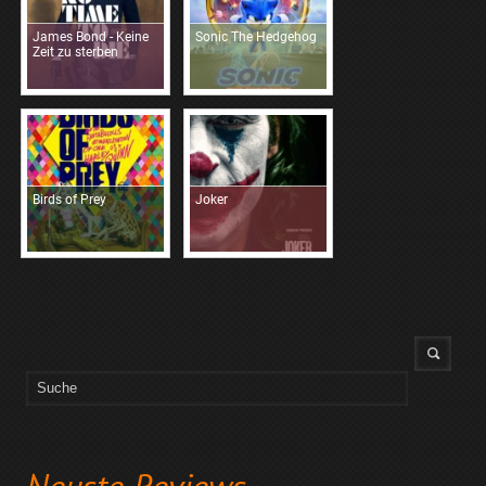
James Bond - Keine
Sonic The Hedgehog
Zeit zu sterben
Birds of Prey
Joker