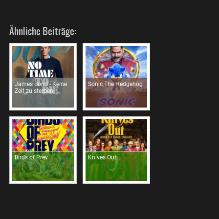
Ähnliche Beiträge:
James Bond - Keine
Sonic The Hedgehog
Zeit zu sterben
Birds of Prey
Knives Out