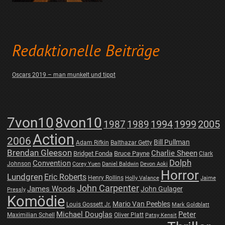
Redaktionelle Beiträge
Oscars 2019 – man munkelt und tippt
7von10
8von10
1987
1989
1994
1999
2005
Action
2006
Bill Pullman
Adam Rifkin
Balthazar Getty
Brendan Gleeson
Charlie Sheen
Bridget Fonda
Bruce Payne
Clark
Dolph
Convention
Johnson
Corey Yuen
Daniel Baldwin
Devon Aoki
Horror
Lundgren
Eric Roberts
Henry Rollins
Holly Valance
Jaime
John Carpenter
James Woods
John Gulager
Pressly
Komödie
Mario Van Peebles
Louis Gossett Jr.
Mark Goldblatt
Michael Douglas
Peter
Maximilian Schell
Oliver Platt
Patsy Kensit