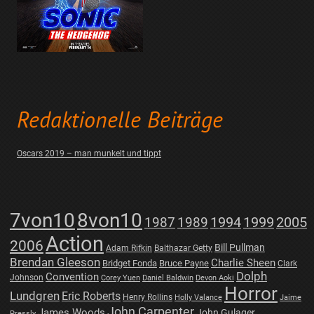
Redaktionelle Beiträge
Oscars 2019 – man munkelt und tippt
7von10
8von10
1987
1989
1994
1999
2005
Action
2006
Bill Pullman
Adam Rifkin
Balthazar Getty
Brendan Gleeson
Charlie Sheen
Bridget Fonda
Bruce Payne
Clark
Dolph
Convention
Johnson
Corey Yuen
Daniel Baldwin
Devon Aoki
Horror
Lundgren
Eric Roberts
Henry Rollins
Holly Valance
Jaime
John Carpenter
James Woods
John Gulager
Pressly