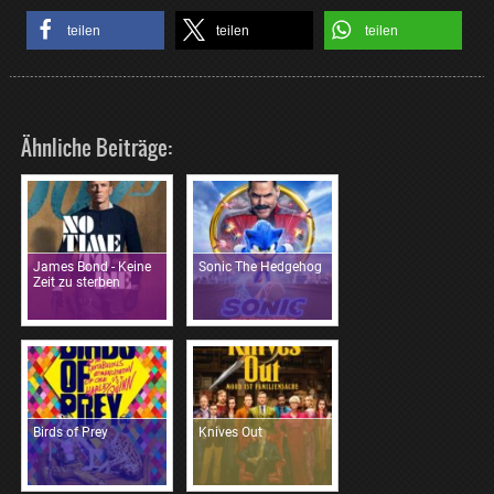
teilen
teilen
teilen
Ähnliche Beiträge:
James Bond - Keine
Sonic The Hedgehog
Zeit zu sterben
Birds of Prey
Knives Out