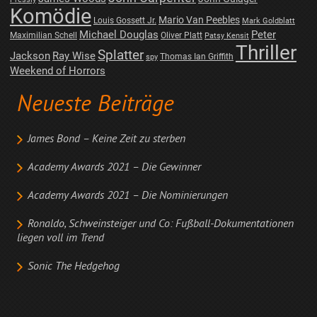
Komödie
Mario Van Peebles
Louis Gossett Jr.
Mark Goldblatt
Michael Douglas
Peter
Maximilian Schell
Oliver Platt
Patsy Kensit
Thriller
Splatter
Jackson
Ray Wise
Thomas Ian Griffith
spy
Weekend of Horrors
Neueste Beiträge
James Bond – Keine Zeit zu sterben
Academy Awards 2021 – Die Gewinner
Academy Awards 2021 – Die Nominierungen
Ronaldo, Schweinsteiger und Co: Fußball-Dokumentationen
liegen voll im Trend
Sonic The Hedgehog