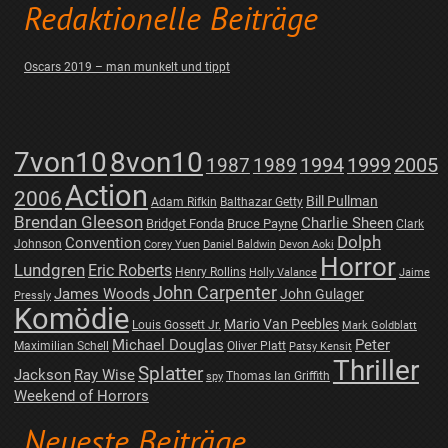
Redaktionelle Beiträge
Oscars 2019 – man munkelt und tippt
7von10
8von10
1987
1989
1994
1999
2005
Action
2006
Bill Pullman
Adam Rifkin
Balthazar Getty
Brendan Gleeson
Charlie Sheen
Bridget Fonda
Bruce Payne
Clark
Dolph
Convention
Johnson
Corey Yuen
Daniel Baldwin
Devon Aoki
Horror
Lundgren
Eric Roberts
Henry Rollins
Holly Valance
Jaime
John Carpenter
James Woods
John Gulager
Pressly
Komödie
Mario Van Peebles
Louis Gossett Jr.
Mark Goldblatt
Michael Douglas
Peter
Maximilian Schell
Oliver Platt
Patsy Kensit
Thriller
Splatter
Jackson
Ray Wise
Thomas Ian Griffith
spy
Weekend of Horrors
Neueste Beiträge