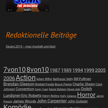
Redaktionelle Beiträge
Oscars 2019 – man munkelt und tippt
7von10
8von10
1987
1989
1994
1999
2005
Action
2006
Bill Pullman
Adam Rifkin
Balthazar Getty
Brendan Gleeson
Charlie Sheen
Bridget Fonda
Bruce Payne
Clark
Dolph
Convention
Johnson
Corey Yuen
Daniel Baldwin
Devon Aoki
Horror
Lundgren
Eric Roberts
Henry Rollins
Holly Valance
Jaime
John Carpenter
James Woods
John Gulager
Pressly
Komödie