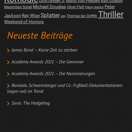
Mario Van Peebles
Louis Gossett Jr.
Mark Goldblatt
Michael Douglas
Peter
Maximilian Schell
Oliver Platt
Patsy Kensit
Thriller
Splatter
Jackson
Ray Wise
Thomas Ian Griffith
spy
Weekend of Horrors
Neueste Beiträge
James Bond – Keine Zeit zu sterben
Academy Awards 2021 – Die Gewinner
Academy Awards 2021 – Die Nominierungen
Ronaldo, Schweinsteiger und Co: Fußball-Dokumentationen
liegen voll im Trend
Sonic The Hedgehog