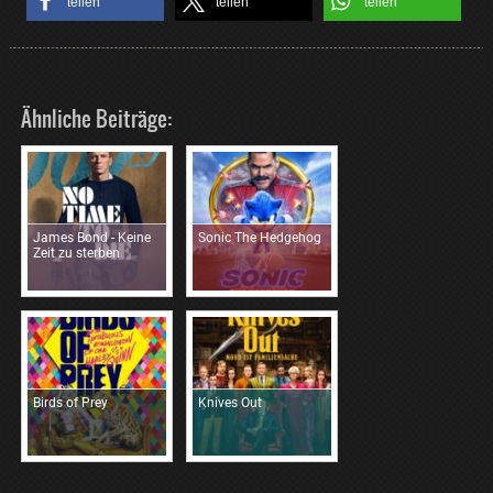
teilen
teilen
teilen
Ähnliche Beiträge:
James Bond - Keine
Sonic The Hedgehog
Zeit zu sterben
Birds of Prey
Knives Out