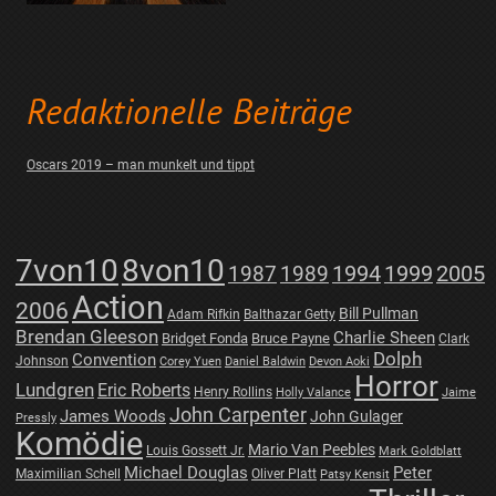
Redaktionelle Beiträge
Oscars 2019 – man munkelt und tippt
7von10
8von10
1987
1989
1994
1999
2005
Action
2006
Bill Pullman
Adam Rifkin
Balthazar Getty
Brendan Gleeson
Charlie Sheen
Bridget Fonda
Bruce Payne
Clark
Dolph
Convention
Johnson
Corey Yuen
Daniel Baldwin
Devon Aoki
Horror
Lundgren
Eric Roberts
Henry Rollins
Holly Valance
Jaime
John Carpenter
James Woods
John Gulager
Pressly
Komödie
Mario Van Peebles
Louis Gossett Jr.
Mark Goldblatt
Michael Douglas
Peter
Maximilian Schell
Oliver Platt
Patsy Kensit