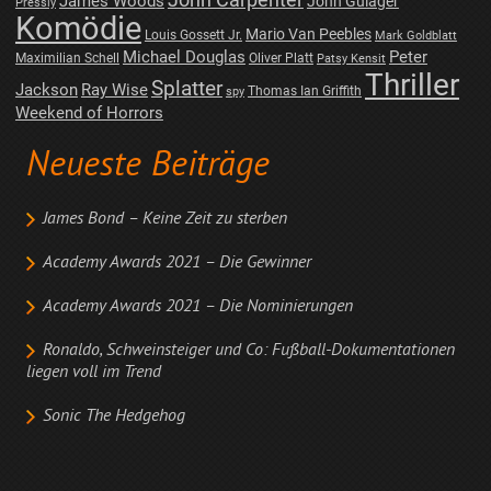
James Woods
John Gulager
Pressly
Komödie
Mario Van Peebles
Louis Gossett Jr.
Mark Goldblatt
Michael Douglas
Peter
Maximilian Schell
Oliver Platt
Patsy Kensit
Thriller
Splatter
Jackson
Ray Wise
Thomas Ian Griffith
spy
Weekend of Horrors
Neueste Beiträge
James Bond – Keine Zeit zu sterben
Academy Awards 2021 – Die Gewinner
Academy Awards 2021 – Die Nominierungen
Ronaldo, Schweinsteiger und Co: Fußball-Dokumentationen
liegen voll im Trend
Sonic The Hedgehog