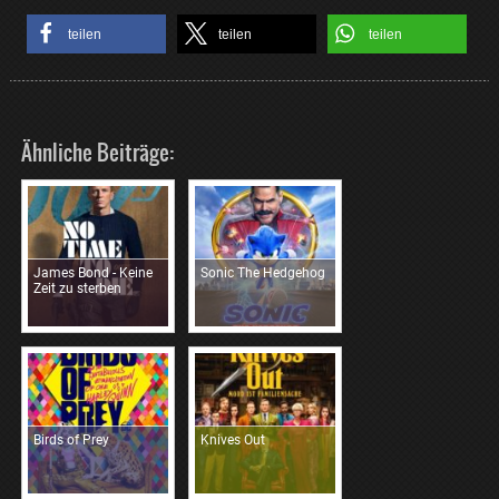
teilen
teilen
teilen
Ähnliche Beiträge:
James Bond - Keine
Sonic The Hedgehog
Zeit zu sterben
Birds of Prey
Knives Out