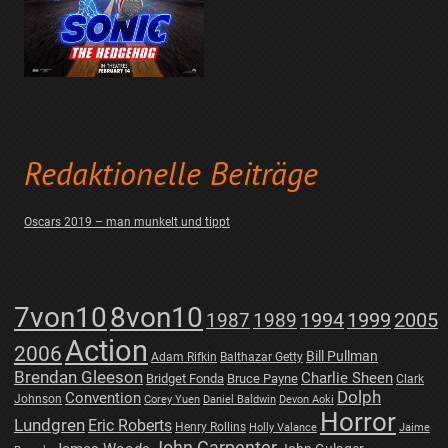
Redaktionelle Beiträge
Oscars 2019 – man munkelt und tippt
7von10
8von10
1987
1989
1994
1999
2005
Action
2006
Bill Pullman
Adam Rifkin
Balthazar Getty
Brendan Gleeson
Charlie Sheen
Bridget Fonda
Bruce Payne
Clark
Dolph
Convention
Johnson
Corey Yuen
Daniel Baldwin
Devon Aoki
Horror
Lundgren
Eric Roberts
Henry Rollins
Holly Valance
Jaime
John Carpenter