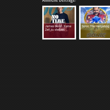
James Bond - Keine
Sonic The Hedgehog
Zeit zu sterben