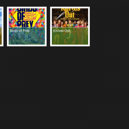
Birds of Prey
Knives Out