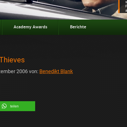
Academy Awards
Berichte
 Thieves
zember 2006
von:
Benedikt Blank
teilen