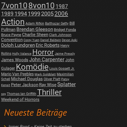
7von10
8von10
1987
2006
1989
1994
1999
2005
Action
Bill
Adam Rifkin
Balthazar Getty
Brendan Gleeson
Pullman
Bridget Fonda
Charlie Sheen
Bruce Payne
Clark Johnson
Convention
Corey Yuen
Daniel Baldwin
Devon Aoki
Dolph Lundgren
Eric Roberts
Henry
Horror
Rollins
Holly Valance
Jaime Pressly
John Carpenter
James Woods
John
Komödie
Gulager
Louis Gossett Jr.
Mario Van Peebles
Maximilian
Mark Goldblatt
Michael Douglas
Schell
Oliver Platt
Patsy
Splatter
Peter Jackson
Ray Wise
Kensit
Thriller
Thomas Ian Griffith
spy
Weekend of Horrors
Neueste Beiträge