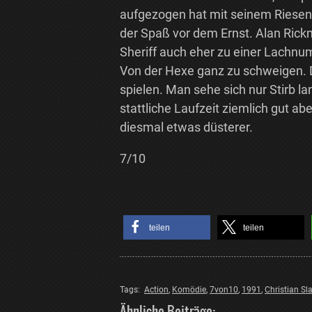
aufgezogen hat mit seinem Riesens
der Spaß vor dem Ernst. Alan Ric
Sheriff auch eher zu einer Lachn
Von der Hexe ganz zu schweigen. 
spielen. Man sehe sich nur Stirb l
stattliche Laufzeit ziemlich gut ab
diesmal etwas düsterer.
7/10
teilen
teilen
Tags:
Action
,
Komödie
,
7von10
,
1991
,
Christian Sla
Ähnliche Beiträge: