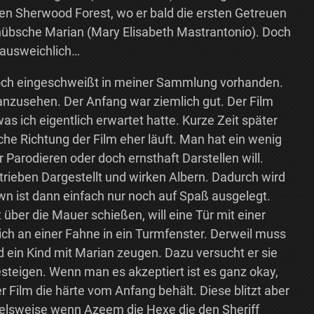
den Sherwood Forest, wo er bald die ersten Getreuen
e hübsche Marian (Mary Elisabeth Mastrantonio). Doch
nausweichlich…
 noch eingeschweißt in meiner Sammlung vorhanden.
 anzusehen. Der Anfang war ziemlich gut. Der Film
as ich eigentlich erwartet hatte. Kurze Zeit später
he Richtung der Film eher läuft. Man hat ein wenig
r Parodieren oder doch ernsthaft Darstellen will.
trieben Dargestellt und wirken Albern. Dadurch wird
n ist dann einfach nur noch auf Spaß ausgelegt.
 über die Mauer schießen, will eine Tür mit einer
h an einer Fahne in ein Turmfenster. Derweil muss
nd ein Kind mit Marian zeugen. Dazu versucht er sie
esteigen. Wenn man es akzeptiert ist es ganz okay,
er Film die härte vom Anfang behält. Diese blitzt aber
pielsweise wenn Azeem die Hexe die den Sheriff