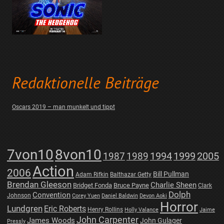
Redaktionelle Beiträge
Oscars 2019 – man munkelt und tippt
7von10
8von10
1987
1989
1994
1999
2005
Action
2006
Bill Pullman
Adam Rifkin
Balthazar Getty
Brendan Gleeson
Charlie Sheen
Bridget Fonda
Bruce Payne
Clark
Dolph
Convention
Johnson
Corey Yuen
Daniel Baldwin
Devon Aoki
Horror
Lundgren
Eric Roberts
Henry Rollins
Holly Valance
Jaime
John Carpenter
James Woods
John Gulager
Pressly