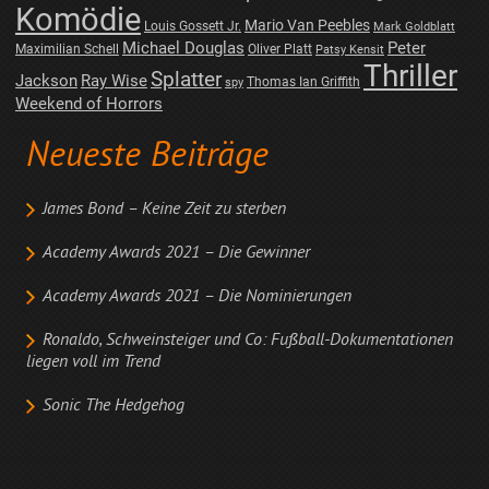
Komödie
Mario Van Peebles
Louis Gossett Jr.
Mark Goldblatt
Michael Douglas
Peter
Maximilian Schell
Oliver Platt
Patsy Kensit
Thriller
Splatter
Jackson
Ray Wise
Thomas Ian Griffith
spy
Weekend of Horrors
Neueste Beiträge
James Bond – Keine Zeit zu sterben
Academy Awards 2021 – Die Gewinner
Academy Awards 2021 – Die Nominierungen
Ronaldo, Schweinsteiger und Co: Fußball-Dokumentationen
liegen voll im Trend
Sonic The Hedgehog