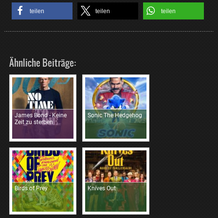
teilen
teilen
teilen
Ähnliche Beiträge:
James Bond - Keine
Sonic The Hedgehog
Zeit zu sterben
Birds of Prey
Knives Out