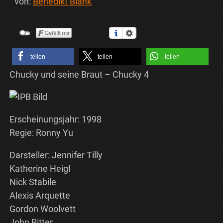
von:
Benedikt Blank
teilen
teilen
teilen
Chucky und seine Braut – Chucky 4
Erscheinungsjahr: 1998
Regie: Ronny Yu
Darsteller: Jennifer Tilly
Katherine Heigl
Nick Stabile
Alexis Arquette
Gordon Woolvett
John Ritter