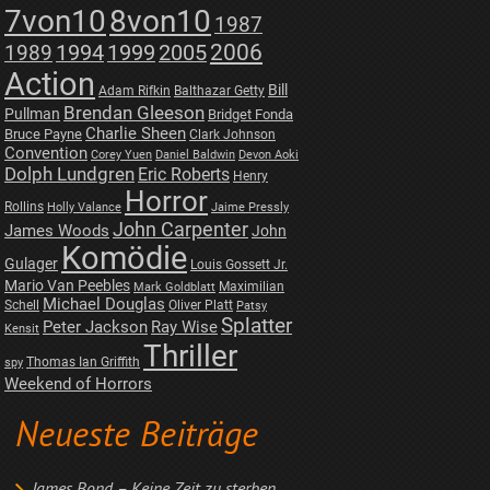
7von10
8von10
1987
2006
1989
1994
1999
2005
Action
Bill
Adam Rifkin
Balthazar Getty
Brendan Gleeson
Pullman
Bridget Fonda
Charlie Sheen
Bruce Payne
Clark Johnson
Convention
Corey Yuen
Daniel Baldwin
Devon Aoki
Dolph Lundgren
Eric Roberts
Henry
Horror
Rollins
Holly Valance
Jaime Pressly
John Carpenter
James Woods
John
Komödie
Gulager
Louis Gossett Jr.
Mario Van Peebles
Maximilian
Mark Goldblatt
Michael Douglas
Schell
Oliver Platt
Patsy
Splatter
Peter Jackson
Ray Wise
Kensit
Thriller
Thomas Ian Griffith
spy
Weekend of Horrors
Neueste Beiträge