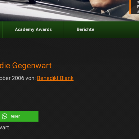
Academy Awards
Berichte
n die Gegenwart
tober 2006
von:
Benedikt Blank
teilen
wart