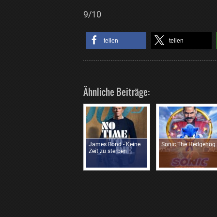
9/10
teilen
teilen
Ähnliche Beiträge:
James Bond - Keine
Sonic The Hedgehog
Zeit zu sterben