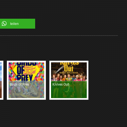
teilen
Birds of Prey
Knives Out