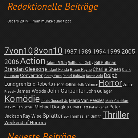
Redaktionelle Beiträge
Oscars 2019 – man munkelt und tippt
7von10
8von10
1987
1989
1994
1999
2005
Action
2006
Bill Pullman
Adam Rifkin
Balthazar Getty
Brendan Gleeson
Charlie Sheen
Bridget Fonda
Bruce Payne
Clark
Dolph
Convention
Johnson
Corey Yuen
Daniel Baldwin
Devon Aoki
Horror
Lundgren
Eric Roberts
Henry Rollins
Holly Valance
Jaime
John Carpenter
James Woods
John Gulager
Pressly
Komödie
Mario Van Peebles
Louis Gossett Jr.
Mark Goldblatt
Michael Douglas
Peter
Maximilian Schell
Oliver Platt
Patsy Kensit
Thriller
Splatter
Jackson
Ray Wise
Thomas Ian Griffith
spy
Weekend of Horrors
Neueste Beiträge