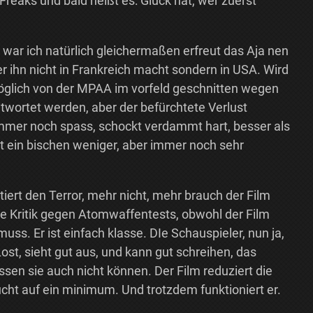
Freaks und bald heißt es: Glück hat, wer zuerst
war ich natürlich gleichermaßen erfreut das Aja nen
 ihn nicht in Frankreich macht sondern in USA. Wird
öglich von der MPAA im vorfeld geschnitten wegen
twortet werden, aber der befürchtete Verlust
immer noch spass, schockt verdammt hart, besser als
ert ein bischen weniger, aber immer noch sehr
tiert den Terror, mehr nicht, mehr brauch der Film
ne Kritik gegen Atomwaffentests, obwohl der Film
 muss. Er ist einfach klasse. DIe Schauspieler, nun ja,
ost, sieht gut aus, und kann gut schreihen, das
sen sie auch nicht können. Der Film reduziert die
ucht auf ein minimum. Und trotzdem funktioniert er.