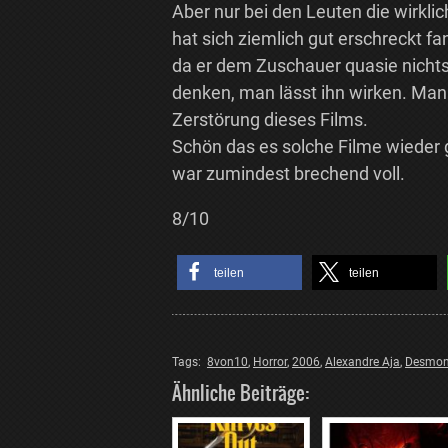
Aber nur bei den Leuten die wirklic
hat sich ziemlich gut erschreckt f
da er dem Zuschauer quasie nichts
denken, man lässt ihn wirken. Man 
Zerstörung dieses Films.
Schön das es solche Filme wieder 
war zumindest brechend voll.
8/10
teilen
teilen
Tags:
8von10
,
Horror
,
2006
,
Alexandre Aja
,
Desmon
Ähnliche Beiträge: