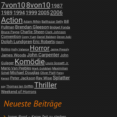
7von10
8von10
1987
2006
1989
1994
1999
2005
Action
Bill
Adam Rifkin
Balthazar Getty
Brendan Gleeson
Pullman
Bridget Fonda
Charlie Sheen
Bruce Payne
Clark Johnson
Convention
Corey Yuen
Daniel Baldwin
Devon Aoki
Dolph Lundgren
Eric Roberts
Henry
Horror
Rollins
Holly Valance
Jaime Pressly
John Carpenter
James Woods
John
Komödie
Gulager
Louis Gossett Jr.
Mario Van Peebles
Maximilian
Mark Goldblatt
Michael Douglas
Schell
Oliver Platt
Patsy
Splatter
Peter Jackson
Ray Wise
Kensit
Thriller
Thomas Ian Griffith
spy
Weekend of Horrors
Neueste Beiträge