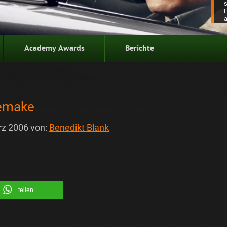
Academy Awards
Berichte
Remake
rz 2006
von:
Benedikt Blank
teilen