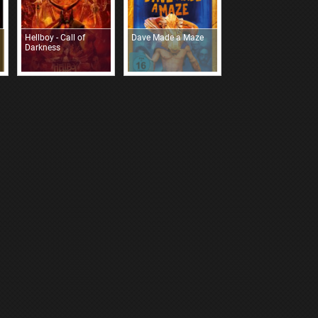
Hellboy - Call of
Dave Made a Maze
Darkness